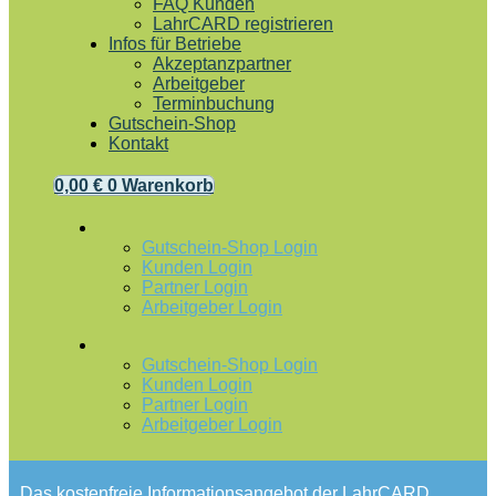
FAQ Kunden
LahrCARD registrieren
Infos für Betriebe
Akzeptanzpartner
Arbeitgeber
Terminbuchung
Gutschein-Shop
Kontakt
0,00
€
0
Warenkorb
Gutschein-Shop Login
Kunden Login
Partner Login
Arbeitgeber Login
Gutschein-Shop Login
Kunden Login
Partner Login
Arbeitgeber Login
Das kostenfreie Informationsangebot der LahrCARD